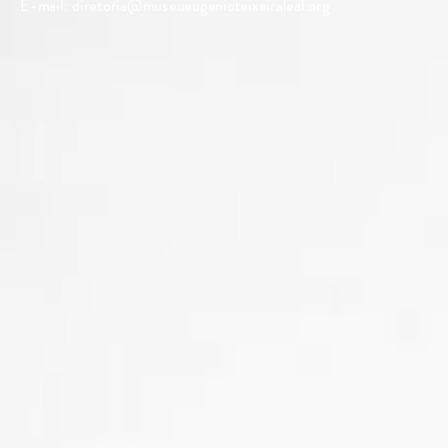
E-mail:
diretoria@museueugenioteixeiraleal.org