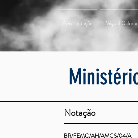
Apresentação
Miguel Calmon
Ministéri
Notação
BR/FEMC/AH/AMCS/