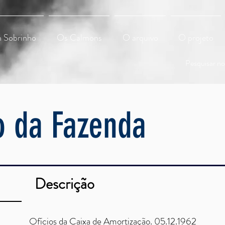
 Sobrinho
Os Calmons
O arquivo
O projeto
Pesquisar no 
o da Fazenda
Descrição
04/A
Ofícios da Caixa de Amortização. 05.12.1962